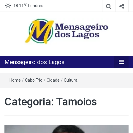
℃
18.11
Londres
O melhor Jornal para o melhor leitor
Mensageiro
Mensageiro dos Lagos
dos Lagos
Home
/
Cabo Frio
/
Cidade
/
Cultura
Categoria:
Tamoios