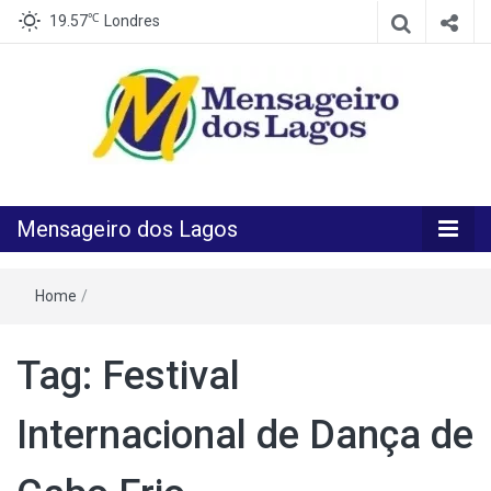
℃
19.57
Londres
O melhor Jornal para o melhor leitor
Mensageiro
Mensageiro dos Lagos
dos Lagos
Home
/
Tag:
Festival
Internacional de Dança de