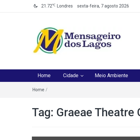
℃
21.72
Londres
sexta-feira, 7 agosto 2026
Mensageiro dos Lag
O melhor Jornal para o melhor leitor
Home
Cidade
Meio Ambiente
Home
/
Tag:
Graeae Theatre