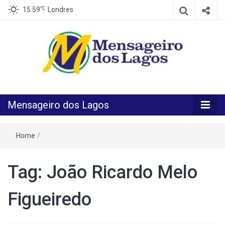
℃
15.59
Londres
O melhor Jornal para o melhor leitor
Mensageiro
Mensageiro dos Lagos
dos Lagos
Home
/
Tag:
João Ricardo Melo
Figueiredo