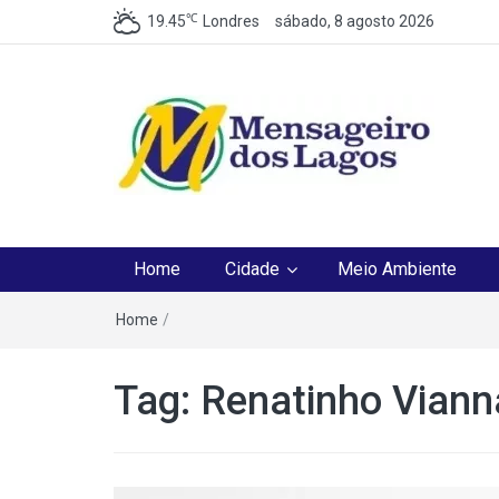
℃
19.45
Londres
sábado, 8 agosto 2026
Mensageiro dos Lag
O melhor Jornal para o melhor leitor
Home
Cidade
Meio Ambiente
Home
/
Tag:
Renatinho Viann