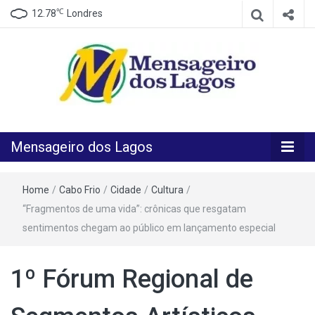
℃
12.78
Londres
O melhor Jornal para o melhor leitor
Mensageiro
Mensageiro dos Lagos
dos Lagos
Home
/
Cabo Frio
/
Cidade
/
Cultura
/
“Fragmentos de uma vida”: crônicas que resgatam
sentimentos chegam ao público em lançamento especial
1º Fórum Regional de