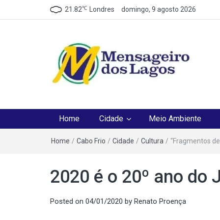
℃
21.82
Londres
domingo, 9 agosto 2026
Mensageiro dos Lag
O melhor Jornal para o melhor leitor
Home
Cidade
Meio Ambiente
Home
/
Cabo Frio
/
Cidade
/
Cultura
/
“Fragmentos de
2020 é o 20º ano do 
Posted on
04/01/2020
by
Renato Proença