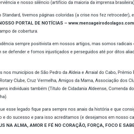
ência e nosso silêncio (artifício da maioria da imprensa brasileira)
Standard, tivemos páginas coloridas (a crise nos fez retroceder),
NOSSO PORTAL DE NOTÍCIAS – www.mensageirodoslagos.com.
campo de cobertura.
ndência sempre positivista em nossos artigos, mas somos radicais 
e defender e fomos injustiçados e perseguidos até por ditos alia
s municípios de São Pedro da Aldeia e Arraial do Cabo, Prêmio 
 Rotary Clube, Cruz Vermelha, Amigos da Mama, Associação dos Cl
ns individuais também (Título de Cidadania Aldeense, Comenda do
ha).
ue esse legado fique para sempre nos anais da história e que con
ão e do sucesso e para isso acreditamos (e desejamos em nosso ca
US NA ALMA, AMOR E FÉ NO CORAÇÃO, FORÇA, FOCO E SAB