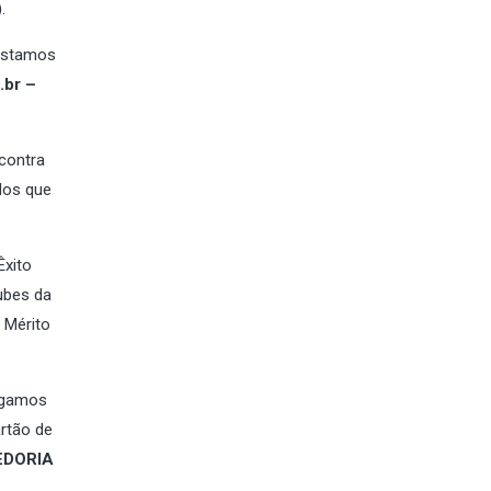
.
 estamos
br –
contra
dos que
Êxito
ubes da
 Mérito
sigamos
rtão de
EDORIA