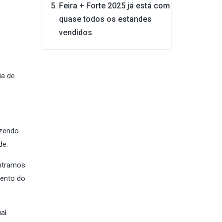
Feira + Forte 2025 já está com
quase todos os estandes
vendidos
ia de
azendo
de.
ntramos
mento do
al