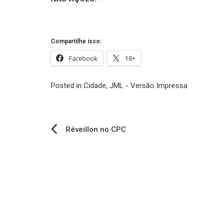
Compartilhe isso:
Facebook
18+
Posted in
Cidade
,
JML - Versão Impressa
Navegação
Réveillon no CPC
de
Post