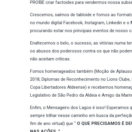
PROÍBE criar factoides para vendermos nossa subservi
Crescemos, saímos de tabloide e fomos ao formato 
no mundo digital Facebook, Instagram, Linkedin e o
procurando estar nos principais eventos de nosso 
Enaltecemos o belo, o sucesso, as vitórias numa te
os abusos dos poderosos contra os que não podem s
não aceitam críticas.
Fomos homenageados também (Moção de Aplausos no
2018, Diplomas de Reconhecimento no Lions Clube,
Copa Libertadores Aldeense) e recebemos homenage
Legislativo de São Pedro da Aldeia e Amigo da Marin
Enfim, o Mensageiro dos Lagos é isso! Esperamos q
sempre trilhar nesse caminho em busca da perfeiç
fim de ano virtual) que “
O QUE PRECISAMOS É DE
NAS AÇÕES.
”
.