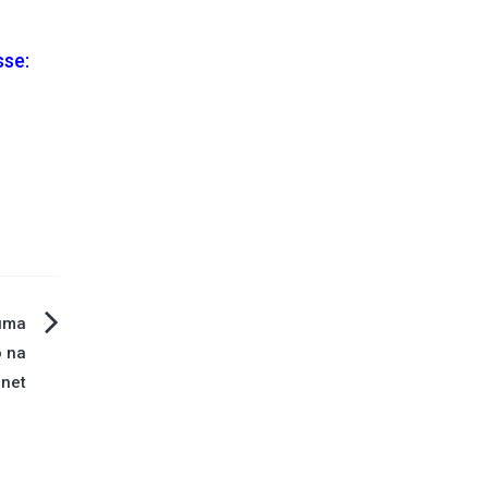
sse:
uma
o na
rnet