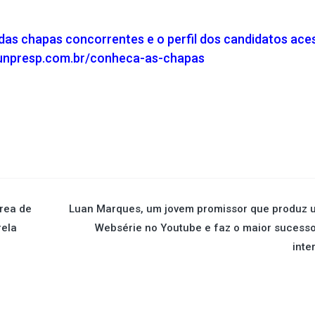
das chapas concorrentes e o perfil dos candidatos ace
.funpresp.com.br/conheca-as-chapas
área de
Luan Marques, um jovem promissor que produz 
rela
Websérie no Youtube e faz o maior sucess
inte