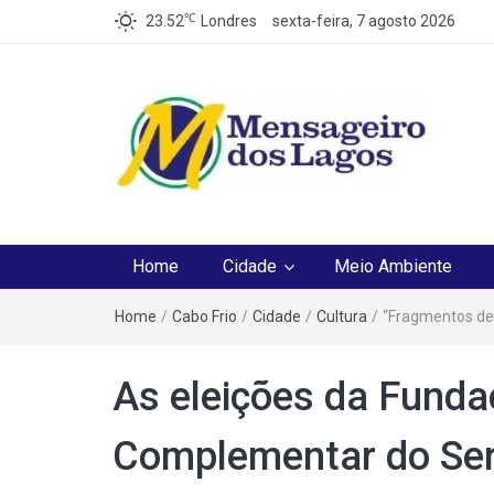
℃
23.52
Londres
sexta-feira, 7 agosto 2026
Mensageiro dos Lag
O melhor Jornal para o melhor leitor
Home
Cidade
Meio Ambiente
Home
/
Cabo Frio
/
Cidade
/
Cultura
/
“Fragmentos de
As eleições da Funda
Complementar do Serv