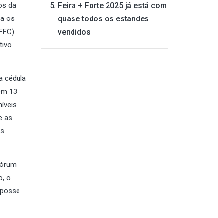
Feira + Forte 2025 já está com
os da
quase todos os estandes
ra os
vendidos
AFFC)
tivo
 a cédula
 em 13
íveis
e as
as
quórum
o, o
 posse