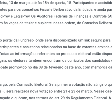
ira, 13 de março, até às 18h de quarta, 15. Participantes e assistid
es para os conselhos Fiscal e Deliberativo da Entidade, e ainda pa
Prev e LegisPrev. Os Auditores Federais de Finanças e Controle (
m às vagas de titular e suplente, nessa ordem, do Conselho Delibera
no portal da Funpresp, onde será disponibilizado um link seguro para
 participantes e assistidos relacionados na base de votantes emitida
Todas as informações referentes ao processo eleitoral estão dispon
ágina, os eleitores também encontram os currículos dos candidatos 
ebate promovido no dia 08 de fevereiro deste ano, com membros d
rço, pela Comissão Eleitoral. Se a primeira votação não atingir o 
s –, será realizada nova votação entre 21 e 23 de março. Nesse cas
nçado o quórum, nos termos do art. 29 do Regulamento Eleitoral. A