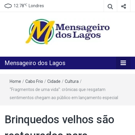
℃
12.78
Londres
O melhor Jornal para o melhor leitor
Mensageiro
Mensageiro dos Lagos
dos Lagos
Home
/
Cabo Frio
/
Cidade
/
Cultura
/
“Fragmentos de uma vida”: crônicas que resgatam
sentimentos chegam ao público em lançamento especial
Brinquedos velhos são