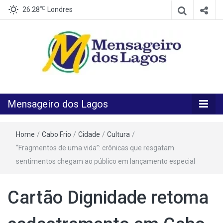
℃
26.28
Londres
O melhor Jornal para o melhor leitor
Mensageiro
Mensageiro dos Lagos
dos Lagos
Home
/
Cabo Frio
/
Cidade
/
Cultura
/
“Fragmentos de uma vida”: crônicas que resgatam
sentimentos chegam ao público em lançamento especial
Cartão Dignidade retoma