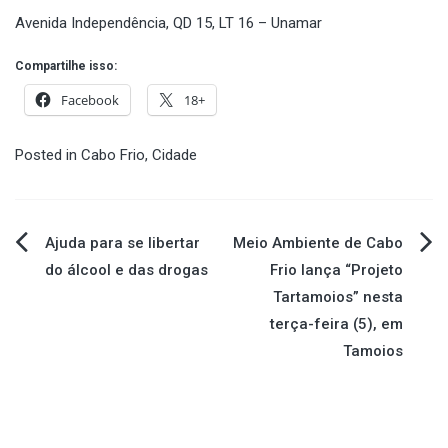
Avenida Independência, QD 15, LT 16 – Unamar
Compartilhe isso:
Facebook
18+
Posted in
Cabo Frio
,
Cidade
Navegação
Ajuda para se libertar
Meio Ambiente de Cabo
do álcool e das drogas
Frio lança “Projeto
de
Tartamoios” nesta
terça-feira (5), em
Post
Tamoios