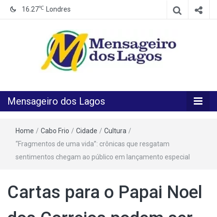
℃
16.27
Londres
O melhor Jornal para o melhor leitor
Mensageiro
Mensageiro dos Lagos
dos Lagos
Home
/
Cabo Frio
/
Cidade
/
Cultura
/
“Fragmentos de uma vida”: crônicas que resgatam
sentimentos chegam ao público em lançamento especial
Cartas para o Papai Noel