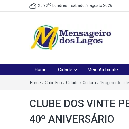
℃
25.92
Londres
sábado, 8 agosto 2026
Mensageiro dos Lag
O melhor Jornal para o melhor leitor
Home
Cidade
Meio Ambiente
Home
/
Cabo Frio
/
Cidade
/
Cultura
/
“Fragmentos de
CLUBE DOS VINTE 
40º ANIVERSÁRIO