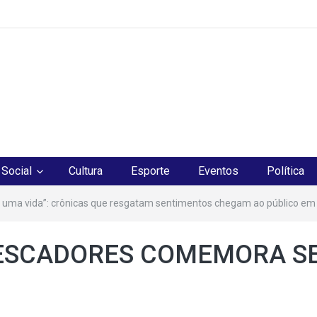
os
Social
Cultura
Esporte
Eventos
Política
 uma vida”: crônicas que resgatam sentimentos chegam ao público em
PESCADORES COMEMORA S