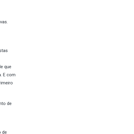
vas.
stas
de que
a. E com
rimeiro
nto de
o de