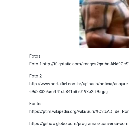
Fotos:
Foto 1:http://t0.gstatic.com/images?q=tbn:ANd
Foto 2:
http://www.portalfiel.com.br/uploads/noticia/anaju
69d23329ae9f41cb841a870193b2ff95.jpg
Fontes:
https://pt.m.wikipedia.org/wiki/Suru%C3%AD_de_R
https://gshow.globo.com/programas/conversa-com-bi