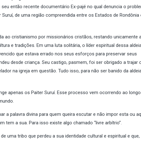
u seu então recente documentário Ex-pajé no qual denuncia o probl
iter Suruí, de uma região compreendida entre os Estados de Rondônia
tida ao cristianismo por missionários cristãos, restando unicamente 
ura e tradições. Em uma luta solitária, o líder espiritual dessa aldei
onvencido que estava errado nos seus esforços para preservar seus
deu desde criança. Seu castigo, pasmem, foi ser obrigado a trajar
elador na igreja em questão. Tudo isso, para não ser banido da aldei
tinge apenas os Paiter Suruí. Esse processo vem ocorrendo ao longo
 mundo.
nar a palavra divina para quem queira escutar e não impor esta ou a
 tem a sua. Para isso existe algo chamado “livre arbítrio”.
 de uma tribo que perdeu a sua identidade cultural e espiritual e que,