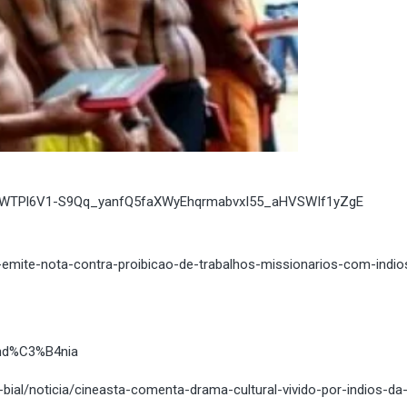
9GcSWTPl6V1-S9Qq_yanfQ5faXWyEhqrmabvxI55_aHVSWIf1yZgE
re-emite-nota-contra-proibicao-de-trabalhos-missionarios-com-indio
ond%C3%B4nia
al/noticia/cineasta-comenta-drama-cultural-vivido-por-indios-da-