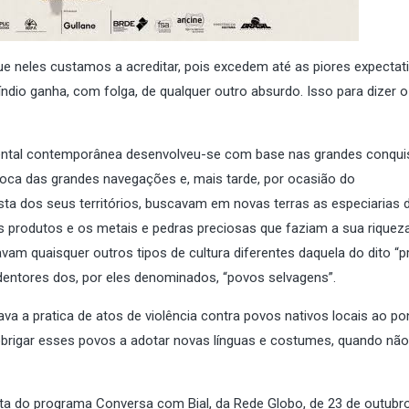
 neles custamos a acreditar, pois excedem até as piores expectati
ndio ganha, com folga, de qualquer outro absurdo. Isso para dizer o
idental contemporânea desenvolveu-se com base nas grandes conqui
época das grandes navegações e, mais tarde, por ocasião do
sta dos seus territórios, buscavam em novas terras as especiarias 
produtos e os metais e pedras preciosas que faziam a sua riquez
am quaisquer outros tipos de cultura diferentes daquela do dito “p
entores dos, por eles denominados, “povos selvagens”.
ava a pratica de atos de violência contra povos nativos locais ao po
, obrigar esses povos a adotar novas línguas e costumes, quando não
a do programa Conversa com Bial, da Rede Globo, de 23 de outubr