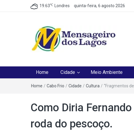
℃
19.63
Londres
quinta-feira, 6 agosto 2026
Mensageiro dos Lag
O melhor Jornal para o melhor leitor
Home
Cidade
Meio Ambiente
Home
/
Cabo Frio
/
Cidade
/
Cultura
/
“Fragmentos de
Como Diria Fernando 
roda do pescoço.