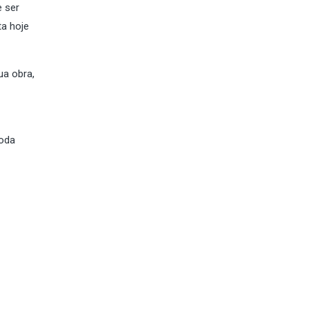
e ser
ta hoje
ua obra,
toda