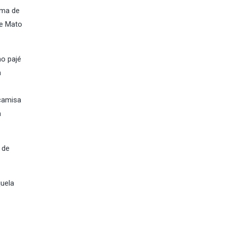
ema de
 e Mato
ao pajé
a
 camisa
a
 de
quela