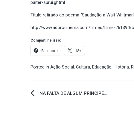
paiter-surui.ghtml
Título retirado do poema “Saudação a Walt Whitman”,
http://www.adorocinema.com/filmes/filme-261394/c
Compartilhe isso:
Facebook
18+
Posted in
Ação Social
,
Cultura
,
Educação
,
História
,
R
Navegação
NA FALTA DE ALGUM PRÍNCIPE…
de
Post