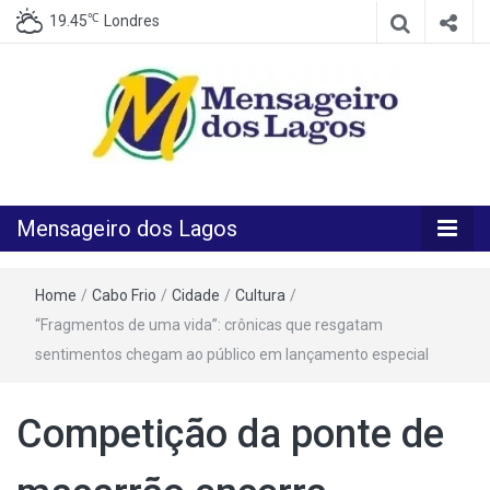
℃
19.45
Londres
O melhor Jornal para o melhor leitor
Mensageiro
Mensageiro dos Lagos
dos Lagos
Home
/
Cabo Frio
/
Cidade
/
Cultura
/
“Fragmentos de uma vida”: crônicas que resgatam
sentimentos chegam ao público em lançamento especial
Competição da ponte de