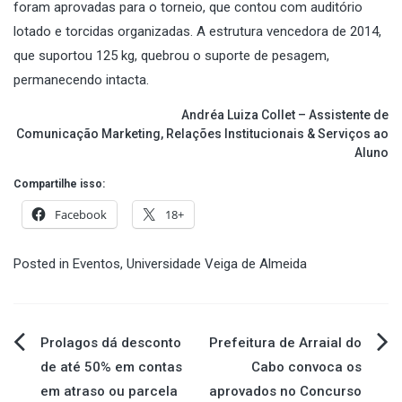
foram aprovadas para o torneio, que contou com auditório
lotado e torcidas organizadas. A estrutura vencedora de 2014,
que suportou 125 kg, quebrou o suporte de pesagem,
permanecendo intacta.
Andréa Luiza Collet – Assistente de
Comunicação Marketing, Relações Institucionais & Serviços ao
Aluno
Compartilhe isso:
Facebook
18+
Posted in
Eventos
,
Universidade Veiga de Almeida
Navegação
Prolagos dá desconto
Prefeitura de Arraial do
de até 50% em contas
Cabo convoca os
de
em atraso ou parcela
aprovados no Concurso