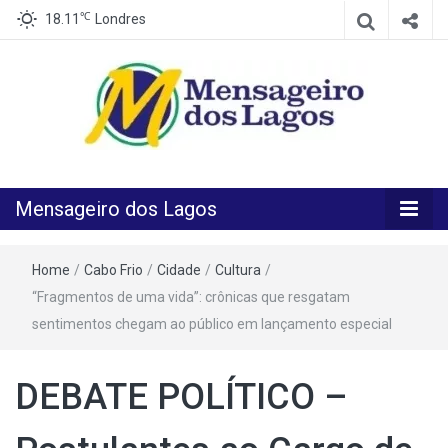
℃
18.11
Londres
O melhor Jornal para o melhor leitor
Mensageiro
Mensageiro dos Lagos
dos Lagos
Home
/
Cabo Frio
/
Cidade
/
Cultura
/
“Fragmentos de uma vida”: crônicas que resgatam
sentimentos chegam ao público em lançamento especial
DEBATE POLÍTICO –