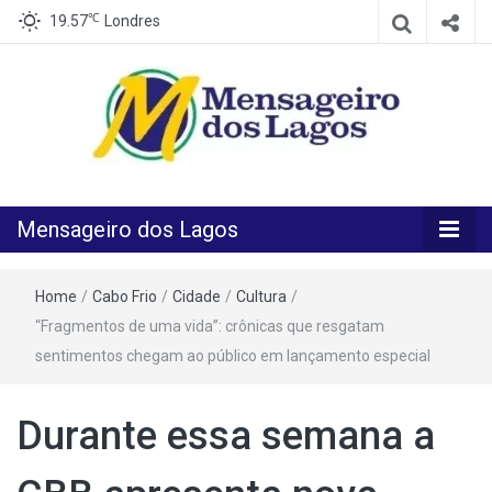
℃
19.57
Londres
O melhor Jornal para o melhor leitor
Mensageiro
Mensageiro dos Lagos
dos Lagos
Home
/
Cabo Frio
/
Cidade
/
Cultura
/
“Fragmentos de uma vida”: crônicas que resgatam
sentimentos chegam ao público em lançamento especial
Durante essa semana a