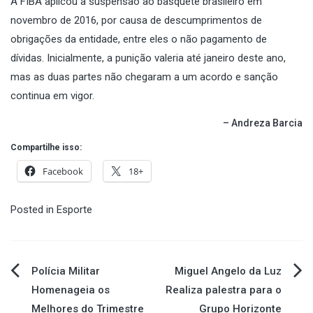
A FIBA aplicou a suspensão ao basquete brasileiro em
novembro de 2016, por causa de descumprimentos de
obrigações da entidade, entre eles o não pagamento de
dívidas. Inicialmente, a punição valeria até janeiro deste ano,
mas as duas partes não chegaram a um acordo e sanção
continua em vigor.
– Andreza Barcia
Compartilhe isso:
Facebook
18+
Posted in
Esporte
Navegação
Polícia Militar
Miguel Angelo da Luz
Homenageia os
Realiza palestra para o
de
Melhores do Trimestre
Grupo Horizonte