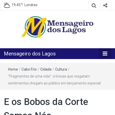
℃
19.45
Londres
O melhor Jornal para o melhor leitor
Mensageiro
Mensageiro dos Lagos
dos Lagos
Home
/
Cabo Frio
/
Cidade
/
Cultura
/
“Fragmentos de uma vida”: crônicas que resgatam
sentimentos chegam ao público em lançamento especial
E os Bobos da Corte