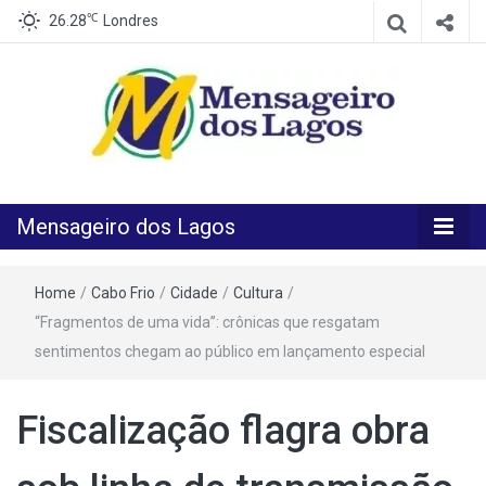
℃
26.28
Londres
O melhor Jornal para o melhor leitor
Mensageiro
Mensageiro dos Lagos
dos Lagos
Home
/
Cabo Frio
/
Cidade
/
Cultura
/
“Fragmentos de uma vida”: crônicas que resgatam
sentimentos chegam ao público em lançamento especial
Fiscalização flagra obra