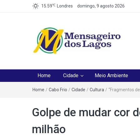
℃
15.59
Londres
domingo, 9 agosto 2026
Mensageiro dos Lag
O melhor Jornal para o melhor leitor
Home
Cidade
Meio Ambiente
Home
/
Cabo Frio
/
Cidade
/
Cultura
/
“Fragmentos de
Golpe de mudar cor d
milhão