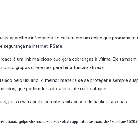
 seus aparelhos infectados ao caírem em um golpe que prometia mu
e segurança na internet, PSafe.
erdade é um link malicioso que gera cobranças à vítima. Ele também
 cinco grupos diferentes para ter a função ativada.
alado pelo usuário. A melhor maneira de se proteger é sempre susp
cidos, que podem ter sido vítimas de outro ataque.
as, pois o wifi aberto permite fácil acesso de hackers às suas
com/noticias/golpe-de-mudar-cor-do-whatsapp-infecta-mais-de-1-milhao-15205