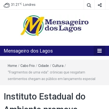
℃
31.21
Londres
O melhor Jornal para o melhor leitor
Mensageiro
Mensageiro dos Lagos
dos Lagos
Home
/
Cabo Frio
/
Cidade
/
Cultura
/
“Fragmentos de uma vida”: crônicas que resgatam
sentimentos chegam ao público em lançamento especial
Instituto Estadual do