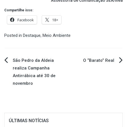
Assessoria de Comunicação SEA/Inea
Compartilhe isso:
Facebook
18+
Posted in
Destaque
,
Meio Ambiente
Navegação
São Pedro da Aldeia
O “Barato” Real
realiza Campanha
de
Antirrábica até 30 de
novembro
Post
ÚLTIMAS NOTÍCIAS