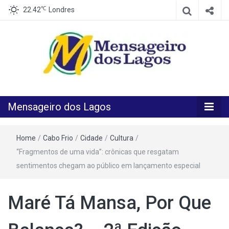
℃
22.42
Londres
O melhor Jornal para o melhor leitor
Mensageiro
Mensageiro dos Lagos
dos Lagos
Home
/
Cabo Frio
/
Cidade
/
Cultura
/
“Fragmentos de uma vida”: crônicas que resgatam
sentimentos chegam ao público em lançamento especial
Maré Tá Mansa, Por Que