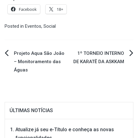
Facebook
18+
Posted in
Eventos
,
Social
Navegação
Projeto Aqua São João
1º TORNEIO INTERNO
– Monitoramento das
DE KARATÊ DA ASKKAM
de
Águas
Post
ÚLTIMAS NOTÍCIAS
Atualize já seu e-Título e conheça as novas
funcionalidades