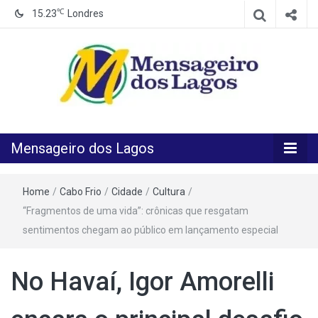
℃
15.23
Londres
O melhor Jornal para o melhor leitor
Mensageiro
Mensageiro dos Lagos
dos Lagos
Home
/
Cabo Frio
/
Cidade
/
Cultura
/
“Fragmentos de uma vida”: crônicas que resgatam
sentimentos chegam ao público em lançamento especial
No Havaí, Igor Amorelli