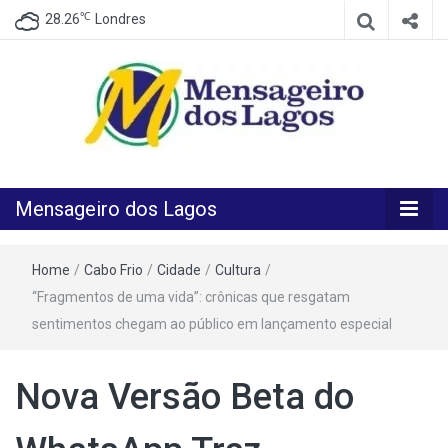
℃
28.26
Londres
O melhor Jornal para o melhor leitor
Mensageiro
Mensageiro dos Lagos
dos Lagos
Home
/
Cabo Frio
/
Cidade
/
Cultura
/
“Fragmentos de uma vida”: crônicas que resgatam
sentimentos chegam ao público em lançamento especial
Nova Versão Beta do