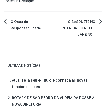
Posted in
Destaque
Navegação
O Ônus da
O BASQUETE NO
Responsabilidade
INTERIOR DO RIO DE
de
JANEIRO!!!
Post
ÚLTIMAS NOTÍCIAS
Atualize já seu e-Título e conheça as novas
funcionalidades
ROTARY DE SÃO PEDRO DA ALDEIA DÁ POSSE À
NOVA DIRETORIA