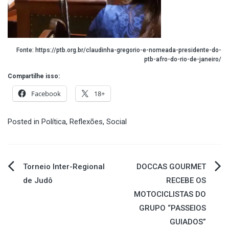
Fonte: https://ptb.org.br/claudinha-gregorio-e-nomeada-presidente-do-
ptb-afro-do-rio-de-janeiro/
Compartilhe isso:
Facebook
18+
Posted in
Política
,
Reflexões
,
Social
Navegação
Torneio Inter-Regional
DOCCAS GOURMET
de Judô
RECEBE OS
de
MOTOCICLISTAS DO
GRUPO “PASSEIOS
Post
GUIADOS”