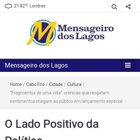
℃
21.82
Londres
O melhor Jornal para o melhor leitor
Mensageiro
Mensageiro dos Lagos
dos Lagos
Home
/
Cabo Frio
/
Cidade
/
Cultura
/
“Fragmentos de uma vida”: crônicas que resgatam
sentimentos chegam ao público em lançamento especial
O Lado Positivo da