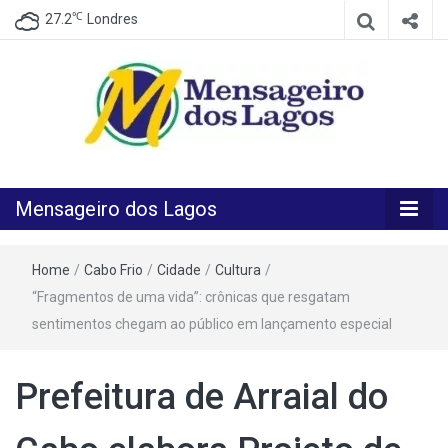
℃
27.2
Londres
O melhor Jornal para o melhor leitor
Mensageiro
Mensageiro dos Lagos
dos Lagos
Home
/
Cabo Frio
/
Cidade
/
Cultura
/
“Fragmentos de uma vida”: crônicas que resgatam
sentimentos chegam ao público em lançamento especial
Prefeitura de Arraial do