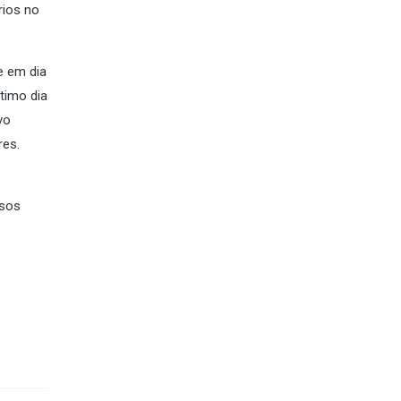
rios no
e em dia
timo dia
vo
res.
ssos