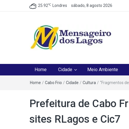
℃
25.92
Londres
sábado, 8 agosto 2026
Mensageiro dos Lag
O melhor Jornal para o melhor leitor
Home
Cidade
Meio Ambiente
Home
/
Cabo Frio
/
Cidade
/
Cultura
/
“Fragmentos de
Prefeitura de Cabo F
sites RLagos e Cic7