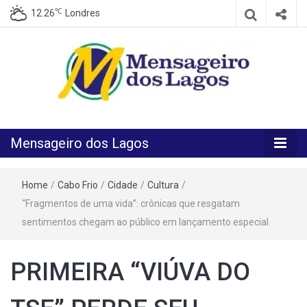
℃
12.26
Londres
O melhor Jornal para o melhor leitor
Mensageiro
Mensageiro dos Lagos
dos Lagos
Home
/
Cabo Frio
/
Cidade
/
Cultura
/
“Fragmentos de uma vida”: crônicas que resgatam
sentimentos chegam ao público em lançamento especial
PRIMEIRA “VIÚVA DO