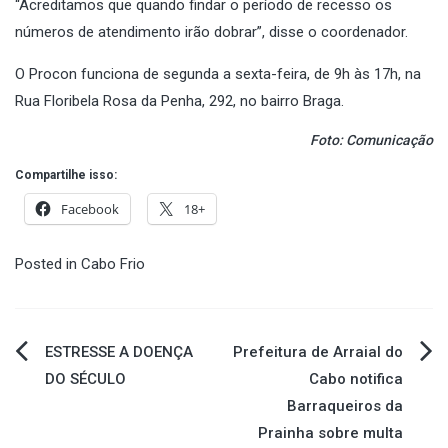
“Acreditamos que quando findar o período de recesso os
números de atendimento irão dobrar”, disse o coordenador.
O
Procon funciona de segunda a sexta-feira, de 9h às 17h
, na
Rua Floribela Rosa da Penha, 292, no bairro Braga.
Foto: Comunicação
Compartilhe isso:
Facebook
18+
Posted in
Cabo Frio
Navegação
ESTRESSE A DOENÇA
Prefeitura de Arraial do
DO SÉCULO
Cabo notifica
de
Barraqueiros da
Prainha sobre multa