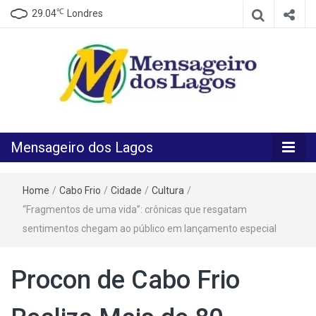
℃
29.04
Londres
O melhor Jornal para o melhor leitor
Mensageiro
Mensageiro dos Lagos
dos Lagos
Home
/
Cabo Frio
/
Cidade
/
Cultura
/
“Fragmentos de uma vida”: crônicas que resgatam
sentimentos chegam ao público em lançamento especial
Procon de Cabo Frio