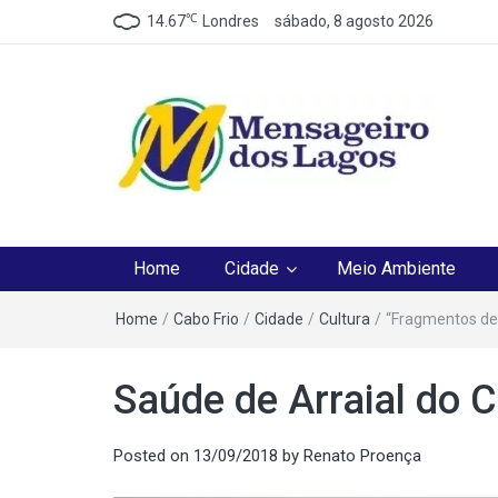
℃
14.67
Londres
sábado, 8 agosto 2026
Mensageiro dos Lag
O melhor Jornal para o melhor leitor
Home
Cidade
Meio Ambiente
Home
/
Cabo Frio
/
Cidade
/
Cultura
/
“Fragmentos de
Saúde de Arraial do 
Posted on
13/09/2018
by
Renato Proença