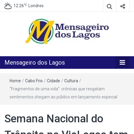
℃
12.26
Londres
O melhor Jornal para o melhor leitor
Mensageiro
Mensageiro dos Lagos
dos Lagos
Home
/
Cabo Frio
/
Cidade
/
Cultura
/
“Fragmentos de uma vida”: crônicas que resgatam
sentimentos chegam ao público em lançamento especial
Semana Nacional do