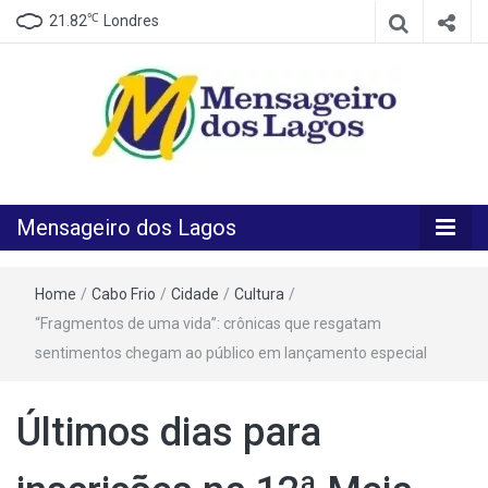
℃
21.82
Londres
O melhor Jornal para o melhor leitor
Mensageiro
Mensageiro dos Lagos
dos Lagos
Home
/
Cabo Frio
/
Cidade
/
Cultura
/
“Fragmentos de uma vida”: crônicas que resgatam
sentimentos chegam ao público em lançamento especial
Últimos dias para