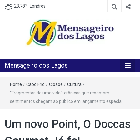
℃
23.78
Londres
O melhor Jornal para o melhor leitor
Mensageiro
Mensageiro dos Lagos
dos Lagos
Home
/
Cabo Frio
/
Cidade
/
Cultura
/
“Fragmentos de uma vida”: crônicas que resgatam
sentimentos chegam ao público em lançamento especial
Um novo Point, O Doccas