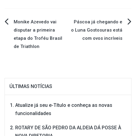
Navegação
Monike Azevedo vai
Páscoa já chegando e
disputar a primeira
o Luna Gostosuras está
de
etapa do Troféu Brasil
com ovos incríveis
de Triathlon
Post
ÚLTIMAS NOTÍCIAS
Atualize já seu e-Título e conheça as novas
funcionalidades
ROTARY DE SÃO PEDRO DA ALDEIA DÁ POSSE À
NOVA DIRETORIA