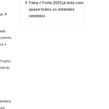
Feira + Forte 2025 já está com
quase todos os estandes
al. A
vendidos
jada
 evento.
os e
Projeto
rial do
sileira
tos