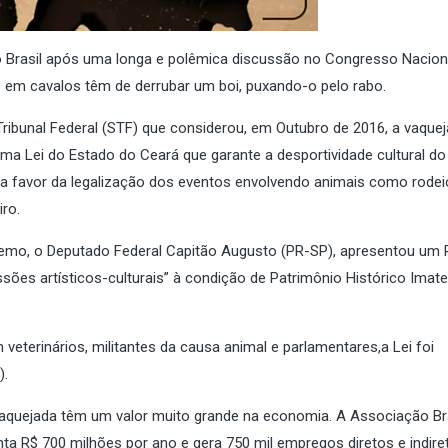
o Brasil após uma longa e polêmica discussão no Congresso Nacion
 em cavalos têm de derrubar um boi, puxando-o pelo rabo.
ibunal Federal (STF) que considerou, em Outubro de 2016, a vaque
ma Lei do Estado do Ceará que garante a desportividade cultural do
e a favor da legalização dos eventos envolvendo animais como rodei
ro.
emo, o Deputado Federal Capitão Augusto (PR-SP), apresentou um 
sões artísticos-culturais” à condição de Patrimônio Histórico Imate
terinários, militantes da causa animal e parlamentares,a Lei foi
).
aquejada têm um valor muito grande na economia. A Associação Bra
a R$ 700 milhões por ano e gera 750 mil empregos diretos e indire