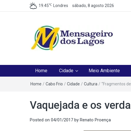
℃
19.45
Londres
sábado, 8 agosto 2026
Mensageiro dos Lag
O melhor Jornal para o melhor leitor
Home
Cidade
Meio Ambiente
Home
/
Cabo Frio
/
Cidade
/
Cultura
/
“Fragmentos de
Vaquejada e os verdad
Posted on
04/01/2017
by
Renato Proença