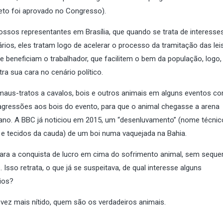
ojeto foi aprovado no Congresso).
ossos representantes em Brasília, que quando se trata de interesse
iários, eles tratam logo de acelerar o processo da tramitação das lei
e beneficiam o trabalhador, que facilitem o bem da população, logo,
ra sua cara no cenário político.
maus-tratos a cavalos, bois e outros animais em alguns eventos c
 agressões aos bois do evento, para que o animal chegasse a arena
umano. A BBC já noticiou em 2015, um “desenluvamento” (nome técni
e e tecidos da cauda) de um boi numa vaquejada na Bahia.
ara a conquista de lucro em cima do sofrimento animal, sem seque
. Isso retrata, o que já se suspeitava, de qual interesse alguns
ios?
da vez mais nítido, quem são os verdadeiros animais.