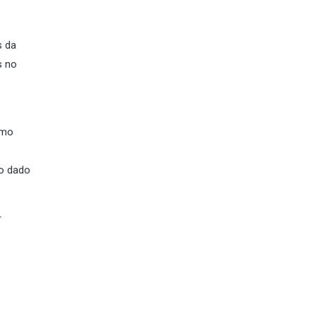
s da
s no
omo
co dado
r