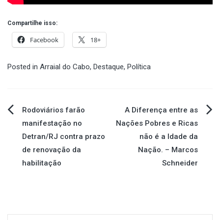
Compartilhe isso:
Facebook
18+
Posted in
Arraial do Cabo
,
Destaque
,
Política
Navegação
Rodoviários farão
A Diferença entre as
manifestação no
Nações Pobres e Ricas
de
Detran/RJ contra prazo
não é a Idade da
de renovação da
Nação. – Marcos
Post
habilitação
Schneider