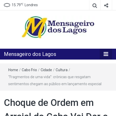
℃
15.79
Londres
O melhor Jornal para o melhor leitor
Mensageiro
Mensageiro dos Lagos
dos Lagos
Home
/
Cabo Frio
/
Cidade
/
Cultura
/
“Fragmentos de uma vida”: crônicas que resgatam
sentimentos chegam ao público em lançamento especial
Choque de Ordem em