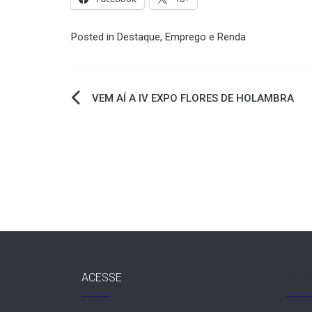
Posted in
Destaque
,
Emprego e Renda
Navegação
VEM AÍ A IV EXPO FLORES DE HOLAMBRA
de
Post
ACESSE
ACES