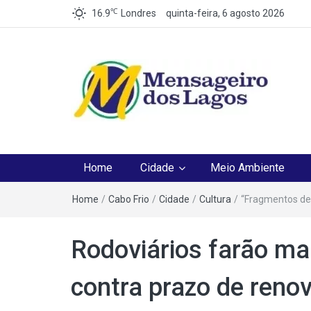
℃
16.9
Londres
quinta-feira, 6 agosto 2026
Mensageiro dos Lag
O melhor Jornal para o melhor leitor
Home
Cidade
Meio Ambiente
Home
/
Cabo Frio
/
Cidade
/
Cultura
/
“Fragmentos de
Rodoviários farão ma
contra prazo de reno