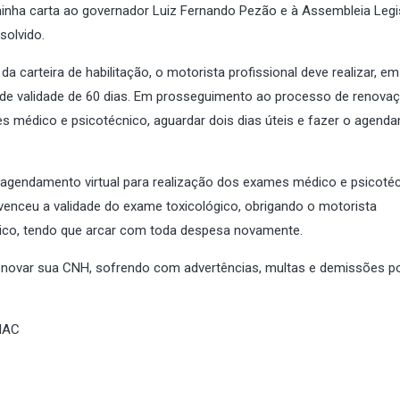
minha carta ao governador Luiz Fernando Pezão e à Assembleia Legis
solvido.
 carteira de habilitação, o motorista profissional deve realizar, em
o de validade de 60 dias. Em prosseguimento ao processo de renovaç
s médico e psicotécnico, aguardar dois dias úteis e fazer o agend
gendamento virtual para realização dos exames médico e psicoté
venceu a validade do exame toxicológico, obrigando o motorista
gico, tendo que arcar com toda despesa novamente.
 renovar sua CNH, sofrendo com advertências, multas e demissões po
NAC