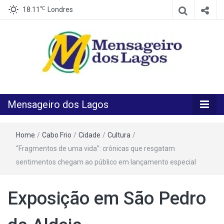
℃
18.11
Londres
O melhor Jornal para o melhor leitor
Mensageiro
Mensageiro dos Lagos
dos Lagos
Home
/
Cabo Frio
/
Cidade
/
Cultura
/
“Fragmentos de uma vida”: crônicas que resgatam
sentimentos chegam ao público em lançamento especial
Exposição em São Pedro