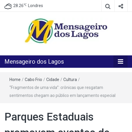
℃
28.26
Londres
O melhor Jornal para o melhor leitor
Mensageiro
Mensageiro dos Lagos
dos Lagos
Home
/
Cabo Frio
/
Cidade
/
Cultura
/
“Fragmentos de uma vida”: crônicas que resgatam
sentimentos chegam ao público em lançamento especial
Parques Estaduais