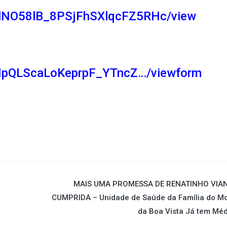
B8lNO58lB_8PSjFhSXlqcFZ5RHc/view
FAIpQLScaLoKeprpF_YTncZ…/viewform
MAIS UMA PROMESSA DE RENATINHO VIA
CUMPRIDA – Unidade de Saúde da Família do Mo
da Boa Vista Já tem Mé