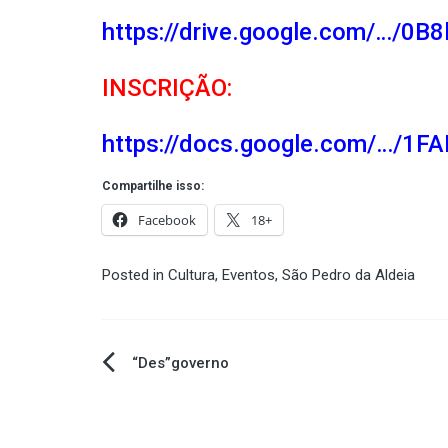
https://drive.google.com/…/0
INSCRIÇÃO:
https://docs.google.com/…/1
Compartilhe isso:
Facebook
18+
Posted in
Cultura
,
Eventos
,
São Pedro da Aldeia
Navegação
“Des”governo
de