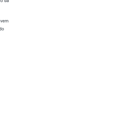
io da
s vem
ndo