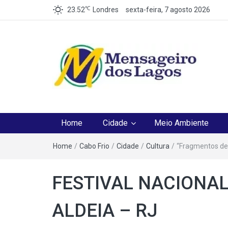
℃
23.52
Londres
sexta-feira, 7 agosto 2026
Mensageiro dos Lag
O melhor Jornal para o melhor leitor
Home
Cidade
Meio Ambiente
Home
/
Cabo Frio
/
Cidade
/
Cultura
/
“Fragmentos de
FESTIVAL NACIONAL
ALDEIA – RJ