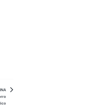
NNA
rro
dico