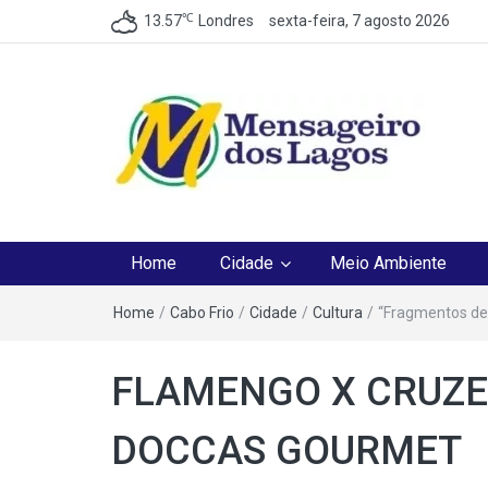
℃
13.57
Londres
sexta-feira, 7 agosto 2026
Mensageiro dos Lag
O melhor Jornal para o melhor leitor
Home
Cidade
Meio Ambiente
Home
/
Cabo Frio
/
Cidade
/
Cultura
/
“Fragmentos de
FLAMENGO X CRUZE
DOCCAS GOURMET