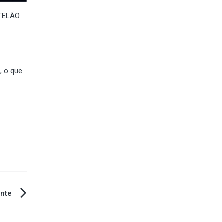
o TELÃO
, o que
ente