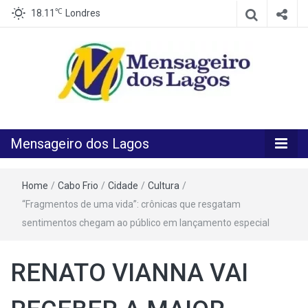
℃
18.11
Londres
O melhor Jornal para o melhor leitor
Mensageiro
Mensageiro dos Lagos
dos Lagos
Home
/
Cabo Frio
/
Cidade
/
Cultura
/
“Fragmentos de uma vida”: crônicas que resgatam
sentimentos chegam ao público em lançamento especial
RENATO VIANNA VAI