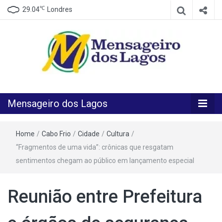
℃
29.04
Londres
O melhor Jornal para o melhor leitor
Mensageiro
Mensageiro dos Lagos
dos Lagos
Home
/
Cabo Frio
/
Cidade
/
Cultura
/
“Fragmentos de uma vida”: crônicas que resgatam
sentimentos chegam ao público em lançamento especial
Reunião entre Prefeitura