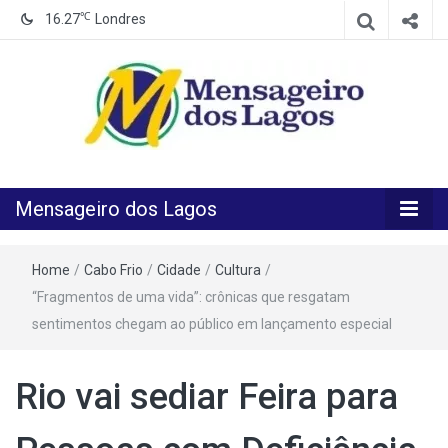
℃
16.27
Londres
O melhor Jornal para o melhor leitor
Mensageiro
Mensageiro dos Lagos
dos Lagos
Home
/
Cabo Frio
/
Cidade
/
Cultura
/
“Fragmentos de uma vida”: crônicas que resgatam
sentimentos chegam ao público em lançamento especial
Rio vai sediar Feira para