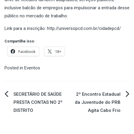
inclusive balcão de empregos para impulsionar a entrada desse
público no mercado de trabalho.
Link para a inscrição: http://universopcd.com.br/cidadepcd/
Compartilhe isso:
Facebook
18+
Posted in
Eventos
Navegação
SECRETÁRIO DE SAÚDE
2º Encontro Estadual
PRESTA CONTAS NO 2º
da Juventude do PRB
de
DISTRITO
Agita Cabo Frio
Post